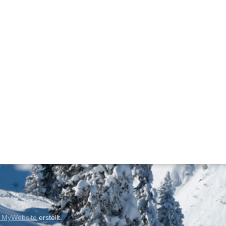
 MyWebsite
erstellt.