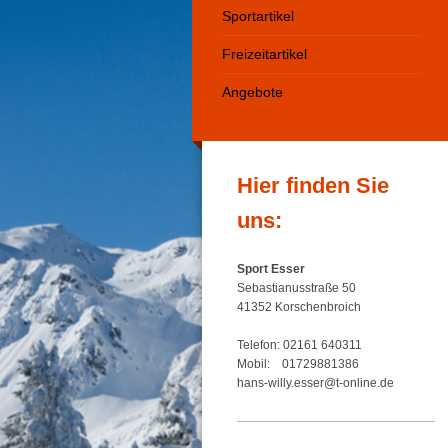
Sportartikel
Freizeitartikel
Angebote
Hier finden Sie
uns:
Sport Esser
Sebastianusstraße 50
41352 Korschenbroich
Telefon: 02161 640311
Mobil: 01729881386
hans-willy.esser@t-online.de